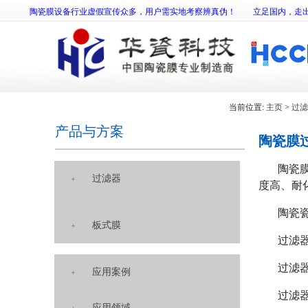
陶瓷膜设备行业虚假宣传众多，用户需实地考察辨真伪！
立足国内，走
当前位置:
主页
>
过滤
产品与方案
陶瓷膜
陶瓷膜过
过滤器
度高、耐
陶瓷瓷膜
板式膜
过滤器
过滤器尺寸：
应用案例
过滤器重
应用领域